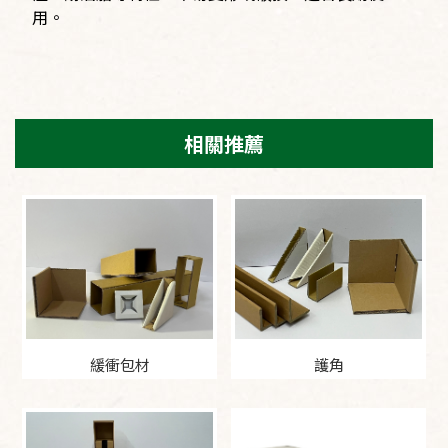
用。
緩衝包材
護角